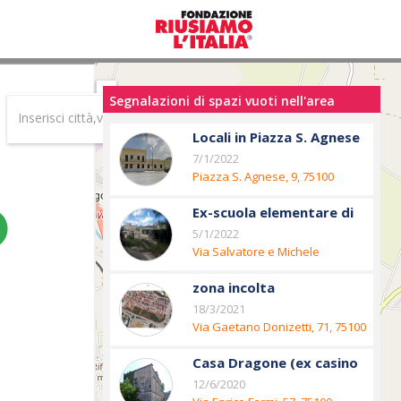
OFFRO
Segnalazioni di spazi vuoti nell'area
uno spazio (Mappa dell'offerta)
Locali in Piazza S. Agnese
MI ATTIVO
7/1/2022
per cercare uno spazio (Mappa dei desideri)
Piazza S. Agnese, 9, 75100
Matera MT, Italia
Ex-scuola elementare di
Gli
via M. Frangione
5/1/2022
INTERVENTI
Via Salvatore e Michele
Frangione, 17, 75100 Mater
zona incolta
18/3/2021
Via Gaetano Donizetti, 71, 75100
Matera MT, Italia
Casa Dragone (ex casino
padronale)
12/6/2020