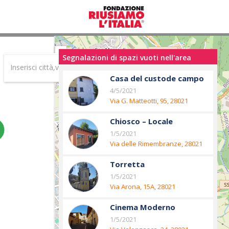
OFFRO
Segnalazioni di spazi vuoti nell'area
uno spazio (Mappa dell'offerta)
Casa del custode campo
MI ATTIVO
sportivo
4/5/2021
per cercare uno spazio (Mappa dei desideri)
Via G. Matteotti, 95, 28021
Borgomanero NO, Italia
Chiosco – Locale
Gli
Commerciale
1/5/2021
INTERVENTI
Via delle Rimembranze, 28021
Borgomanero NO, Itali
Torretta
1/5/2021
Via Arona, 15A, 28021
Borgomanero NO, Italia
Cinema Moderno
1/5/2021